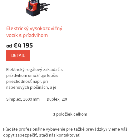
Elektrický vysokozdvižný
vozík s prízdvihom
€4 195
od
DETAIL
Elektrický regálový zakladač s
prízdvihom umožňuje lepšiu
priechodnosť napr. pri
nábehových plošinách, a je
skvelou voľbou pre každú
prevádzku ktorá potrebuje
Simplex, 1600 mm.
Duplex, 2900 mm.
Duplex, 3600 mm.
stohovať...
3
položiek celkom
O
v
l
Hľadáte profesionálne vybavenie pre ťažké prevádzky? Vieme Váš
á
dopyt zabezpečiť, stačí nás kontaktovať.