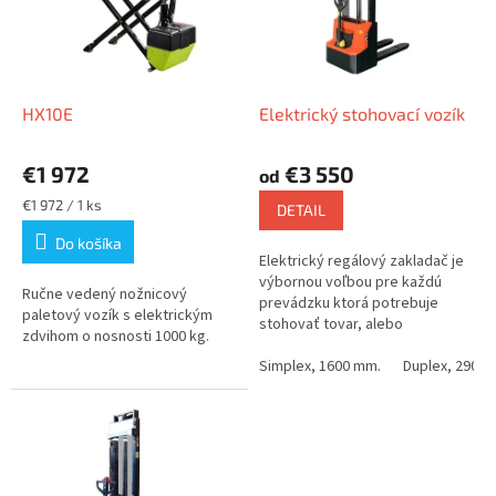
d
s
u
p
k
r
t
o
o
d
HX10E
Elektrický stohovací vozík
v
u
k
€1 972
€3 550
od
t
Jednotková
€1 972 / 1 ks
o
DETAIL
cena:
v
Do košíka
Elektrický regálový zakladač je
výbornou voľbou pre každú
Ručne vedený nožnicový
prevádzku ktorá potrebuje
paletový vozík s elektrickým
stohovať tovar, alebo
zdvihom o nosnosti 1000 kg.
vykonávať občasnú nakládku a
vykládku z ložnej plochy
Simplex, 1600 mm.
Duplex, 2900 
nákladného...