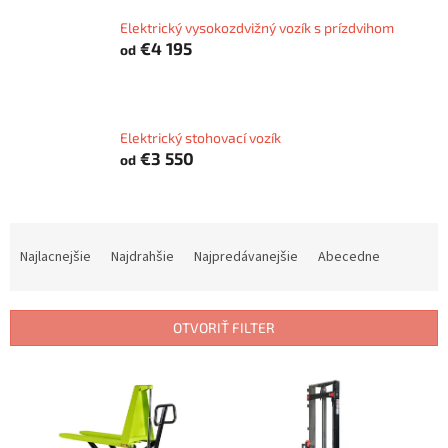
Elektrický vysokozdvižný vozík s prízdvihom
€4 195
od
Elektrický stohovací vozík
€3 550
od
R
a
Najlacnejšie
Najdrahšie
Najpredávanejšie
Abecedne
d
e
n
OTVORIŤ FILTER
i
e
V
p
ý
r
p
o
i