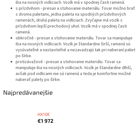
iba na nosných vidliciach. Vozík má v spodnej časti ramená.
s prízdvihom - presun a stohovanie materiálu. Tovar možno brať
s dvoma paletami, jedna paleta na spodných prízdvihových
ramenách, druhá paleta na vidliciach. Zvyčajne má vozík s
prízdvihom lepší prechodový uhol. Vozík má v spodnej časti
ramená.
obkročné - presun a stohovanie materiálu. Tovar sa manipuluje
iba na nosných vidliciach. Vozík je štandardne širší, ramená sú
vysúvateľné a nastaviteľné a nezavadzajú tak pri naberaní paliet
po šírke.
protizávažové - presun a stohovanie materiálu. Tovar sa
manipuluje iba na nosných vidliciach. Vozík je štandardne dlhší,
avšak pod vidlicami nie sú ramená a teda je komfortne možné
naberať palety po šírke.
Najpredávanejšie
HX10E
€1 972