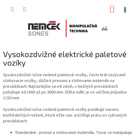
Prejsť
NÁKUP
na
obsah
KOŠÍK
Vysokozdvižné elektrické paletové
vozíky
Vysokozdvižné ručne vedené paletové vozíky, často krát nazývané
stohovacie vozíky, slúžia k presunu a stohovaniu materiálu na
prevádzkach. Najčastejšie sa ich zdvih, v bežných prevádzkach
pohybuje od 1600 až po 3600 mm. Dĺžka vidlíc je vo väčšine prípadov
1150 mm.
Vysokozdvižné ručne vedené paletové vozíky ponúkajú viacero
konštrukčných riešení, ktoré ešte viac urýchľujú prácu vo vybraných
prevádzkach:
štandardné - presun a stohovanie materiálu. Tovar sa manipuluje