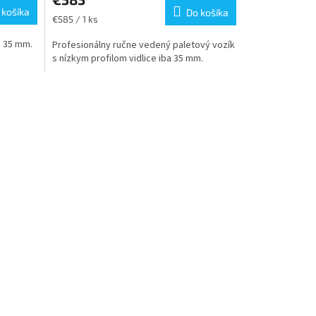
 košíka
Do košíka
Jednotková
€585 / 1 ks
cena:
a 35 mm.
Profesionálny ručne vedený paletový vozík
s nízkym profilom vidlice iba 35 mm.