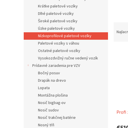
Krátke paletové vozíky
Dlhé paletové vozíky
Široké paletové vozíky
R
Úzke paletové vozíky
a
Najlac
Nízkoprofilové paletové vozíky
d
Paletové vozíky s váhou
e
V
n
Ostatné paletové vozíky
ý
i
Vysokozdvižný ručne vedený vozík
p
e
Prídavné zariadenia pre VZV
i
p
Bočný posuv
s
r
Drapák na drevo
p
o
r
d
Lopata
o
u
Montážna plošina
d
k
Nosič bigbag-ov
u
t
Nosič sudov
Profi
k
o
Nosič trakčnej batérie
t
v
o
Nosný tŕň
€51