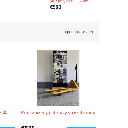
paletový vozík 35 mm.
€560
3
položiek celkom
k 35
Profi znížený paletový vozík 35 mm.
€585