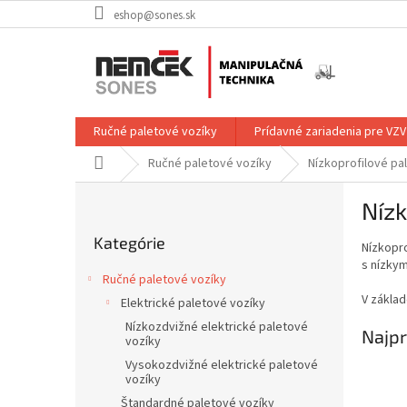
Prejsť
eshop@sones.sk
na
obsah
Ručné paletové vozíky
Prídavné zariadenia pre VZV
Domov
Ručné paletové vozíky
Nízkoprofilové pa
B
Nízk
o
Preskočiť
č
Kategórie
kategórie
Nízkopro
n
s nízkym
ý
Ručné paletové vozíky
p
V základ
Elektrické paletové vozíky
a
Nízkozdvižné elektrické paletové
n
Najpr
vozíky
e
Vysokozdvižné elektrické paletové
l
vozíky
Štandardné paletové vozíky