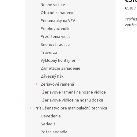
v
Nosné vidlice
Jednot
€510 /
Otočné zariadenie
cena:
Profes
Pneumatiky na VZV
využit
Polohovač vidlíc
Predĺženia vidlíc
Snehová radlica
Traverza
Výklopný kontajner
Zametacie zariadenie
Závesný hák
Žeriavové ramená
Žeriavové ramená na nosné vidlice
Žeriavové vidlice na nosnú dosku
Príslušenstvo pre manipulačnú techniku
Osvetlenie
Sedadlá
Poťah sedadla