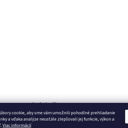
i
s
u
Profesionáli
te
ponuku produktov vytvoril tím profesionálov,
úbory cookie, aby sme vám umožnili pohodlné prehliadanie
ktorý sú Vám k dispozícií pre konzultáciu.
nky a vďaka analýze neustále zlepšovali jej funkcie, výkon a
ť.
Viac informácií