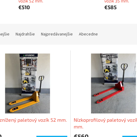
vozík 52 mm.
vozík 35 mm.
€510
€585
nejšie
Najdrahšie
Najpredávanejšie
Abecedne
 znížený paletový vozík 52 mm.
Nízkoprofilový paletový vozí
mm.
0
€560