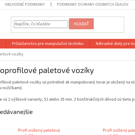
OBCHODNÉ PODMIENKY
PODMIENKY OCHRANY OSOBNÝCH ÚDAJOV
HĽADAŤ
Príslušenstvo pre manipulačnú techniku
Náhradné diely pre m
letové vozíky
oprofilové paletové vozíky
filové paletové vozíky sú potrebné ak manipulovaný tovar je uložený na níz
i nožičkami).
e sú 2 výškové varianty, 52 alebo 35 mm. Z konštrukčných dôvod sú tieto 
edávanejšie
Profi znížený paletový
Profi znížený pa