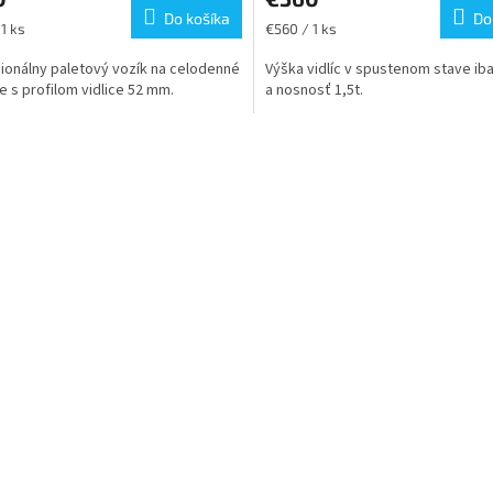
Do košíka
Do
ková
Jednotková
 1 ks
€560 / 1 ks
cena:
ionálny paletový vozík na celodenné
Výška vidlíc v spustenom stave ib
ie s profilom vidlice 52 mm.
a nosnosť 1,5t.
O
v
l
á
d
a
c
i
e
p
r
v
k
y
v
ý
p