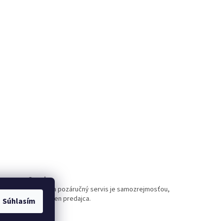
Servis
záručný a pozáručný servis je samozrejmosťou,
nie sme len predajca.
Súhlasím