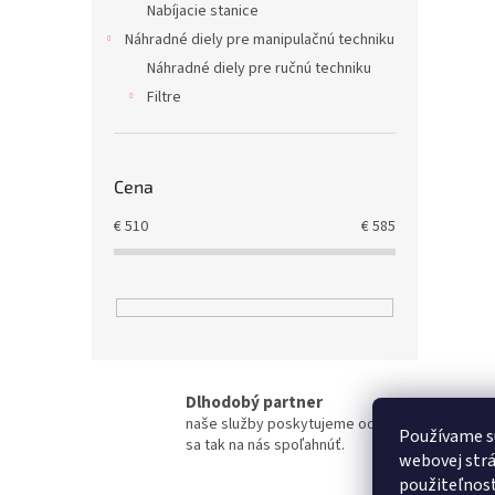
Nabíjacie stanice
Náhradné diely pre manipulačnú techniku
Náhradné diely pre ručnú techniku
Filtre
Cena
€
510
€
585
Dlhodobý partner
naše služby poskytujeme od roku 1993 a môže
Používame s
sa tak na nás spoľahnúť.
webovej strá
použiteľnos