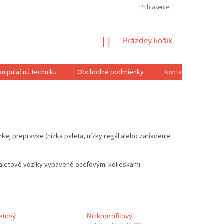
Prihlásenie
NÁKUPNÝ
Prázdny košík
KOŠÍK
anipulačnú techniku
Obchodné podmienky
Kontakty
kej prepravke (nízka paleta, nízky regál alebo zariadenie
paletové vozíky vybavené oceľovými kolieskami.
letový
Nízkoprofilový