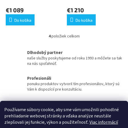
€1 089
€1 210
Do košíka
Do košíka
4
položiek celkom
O
v
l
Dlhodobý partner
á
naše služby poskytujeme od roku 1993 a môžete sa tak
d
na nás spoľahnúť.
a
c
i
Profesionáli
e
ponuku produktov vytvoril tím profesionálov, ktorý sú
p
Vám k dispozícií pre konzultáciu.
r
v
Servis
k
záručný a pozáručný servis je samozrejmosťou, nie
y
Používame súbory cookie, aby sme vám umožnili pohodlné
sme len predajca.
v
prehliadanie webovej stránky a vďaka analýze neustále
ý
zlepšovali jej funkcie, výkon a použiteľnosť.
Viac informácií
p
Z