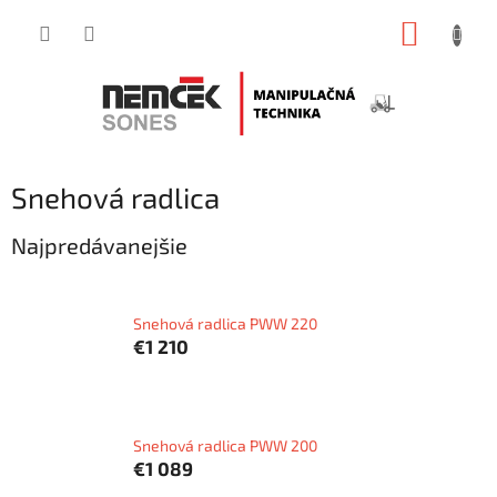
Prejsť
NÁKUP
na
obsah
KOŠÍK
Snehová radlica
Najpredávanejšie
Snehová radlica PWW 220
€1 210
Snehová radlica PWW 200
€1 089