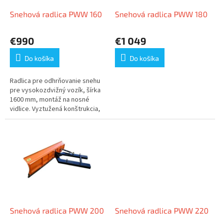
o
o
d
Snehová radlica PWW 160
Snehová radlica PWW 180
v
u
k
€990
€1 049
t
o
Do košíka
Do košíka
v
Radlica pre odhrňovanie snehu
pre vysokozdvižný vozík, šírka
1600 mm, montáž na nosné
vidlice. Vyztužená konštrukcia,
plynulé nastavenie sklonu
nastavovacou skrutkou,...
Snehová radlica PWW 200
Snehová radlica PWW 220