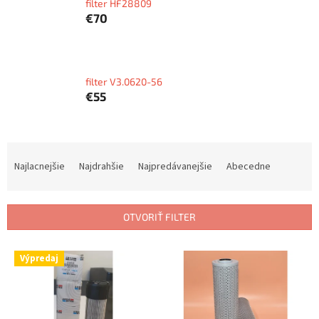
filter HF28809
€70
filter V3.0620-56
€55
R
a
Najlacnejšie
Najdrahšie
Najpredávanejšie
Abecedne
d
e
n
OTVORIŤ FILTER
i
e
V
p
Výpredaj
ý
r
p
o
i
d
s