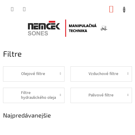
Prejsť
NÁKUP
na
obsah
KOŠÍK
Filtre
Olejové filtre
Vzduchové filtre
Filtre
Palivové filtre
hydraulického oleja
Najpredávanejšie