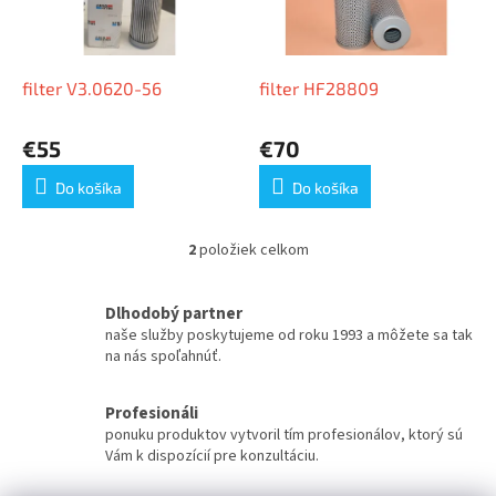
u
p
k
r
t
o
o
d
filter V3.0620-56
filter HF28809
v
u
k
€55
€70
t
o
Do košíka
Do košíka
v
2
položiek celkom
O
v
l
Dlhodobý partner
á
naše služby poskytujeme od roku 1993 a môžete sa tak
d
na nás spoľahnúť.
a
c
i
Profesionáli
e
ponuku produktov vytvoril tím profesionálov, ktorý sú
p
Vám k dispozícií pre konzultáciu.
r
v