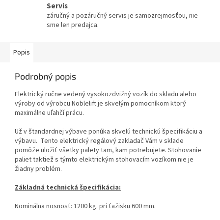
Servis
záručný a pozáručný servis je samozrejmosťou, nie
sme len predajca.
Popis
Podrobný popis
Elektrický ručne vedený vysokozdvižný vozík do skladu alebo
výroby od výrobcu Noblelift je skvelým pomocníkom ktorý
maximálne uľahčí prácu.
Už v štandardnej výbave ponúka skvelú technickú špecifikáciu a
výbavu. Tento elektrický regálový zakladač Vám v sklade
pomôže uložiť všetky palety tam, kam potrebujete. Stohovanie
paliet taktiež s týmto elektrickým stohovacím vozíkom nie je
žiadny problém.
Základná technická špecifikácia:
Nominálna nosnosť: 1200 kg. pri ťažisku 600 mm.