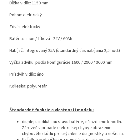
Dĺžka vidlíc: 1150 mm.
Pohon: elektrický
Zdvih: elektrický
Batéria: Li-ion / Lítiová - 24V / 60Ah
Nabíjač: integrovaný 25A (štandardný čas nabíjania 2,5 hod.)
Výška zdvihu: podľa konfigurácie 1600 / 2900 / 3600 mm.
Prízdvih vidlíc: áno
Kolieska: polyuretán
Štandardné funkcie a vlastnosti modelu:
displej s indikáciou stavu batérie, nájazdu motohodín.
Zároveň v prípade elektrickej chyby zobrazenie
chybového kódu pre urýchlenie diagnostiky a riešenia.
tlačidlo korytnačky pre pomalú jazdu aj s oje vo