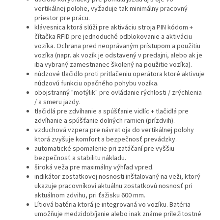
vertikálnej polohe, vyžaduje tak minimálny pracovný
priestor pre prácu.
klávesnica ktorá slúži pre aktiváciu stroja PIN kódom +
čítačka RFID pre jednoduché odblokovanie a aktiváciu
vozíka. Ochrana pred neoprávaným prístupom a použitiu
vozíka (napr. ak vozík je odstavený v predajni, alebo ak je
iba vybraný zamestnanec školený na použitie vozíka).
núdzové tlačidlo proti pritlačeniu operátora ktoré aktivuje
núdzovú funkciu opačného pohybu vozíka.
obojstranný "motýlik" pre ovládanie rýchlosti / zrýchlenia
/ a smeru jazdy.
tlačidlá pre zdvíhanie a spúšťanie vidlíc + tlačidlá pre
zdvíhanie a spúšťanie dolných ramien (prízdvih).
vzduchová vzpera pre návrat oja do vertikálnej polohy
ktorá zvyšuje komfort a bezpečnosť prevádzky.
automatické spomalenie pri zatáčaní pre vyššiu
bezpečnosť a stabilitu nákladu.
široká veža pre maximálny výhľad vpred.
indikátor zostatkovej nosnosti inštalovaný na veži, ktorý
ukazuje pracovníkovi aktuálnu zostatkovú nosnosť pri
aktuálnom zdvihu, pri ťažisku 600 mm.
Lítiová batéria ktorá je integrovaná vo vozíku. Batéria
umožňuje medzidobíjanie alebo inak známe príležitostné