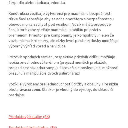
čerpadlo alebo riadiaca jednotka.
Konštrukcia vozíka je vytvorená pre maximálnu bezpečnosť.
Nízke šasi zabraňuje aby sa noha operátora s bezpečnostnou
obuvou mohla zachytiť pod vozíkom. Vozík má štvorbodové
šasi, ktoré zabezpečuje maximálnu stabilitu pri práci s
bremenom. Priestor pre komponenty je kompaktný, nielen že
vozík má malé rozmery, ale nízky level palubnej dosky umožňuje
výborný výhľad vpred a na vidlice.
Prízdvih spodných ramien, respektíve prízdvih vidlíc umožňuje
lepšiu priechodnosť terénom (prejazd menších prekážok,
prejazd cez nákladnú rampu). Zároveň ale poskytuje aj možnosť
presunu a manipulácie dvoch paliet naraz!
Vozík je vyrobený pre jednoduchosť údržby a obsluhy. Pre nízku
obstarávaciu cenu. Stacker je vhodný do výroby, do skladu či
predajne.
Produktový katalóg (SK)
Produktový list výrobcu (EN)