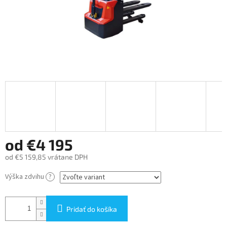
od
€4 195
od
€5 159,85
vrátane DPH
Jednotková
Výška zdvihu
?
cena:
Pridať do košíka