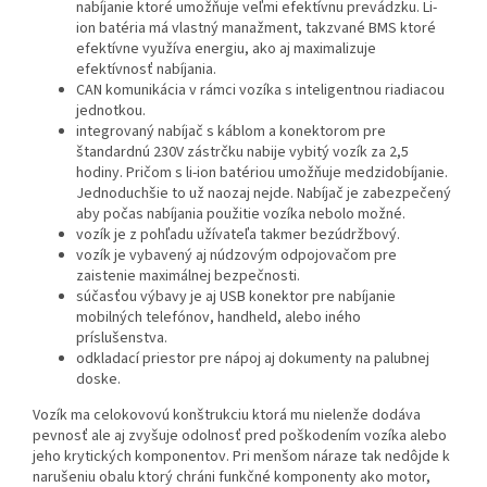
nabíjanie ktoré umožňuje veľmi efektívnu prevádzku. Li-
ion batéria má vlastný manažment, takzvané BMS ktoré
efektívne využíva energiu, ako aj maximalizuje
efektívnosť nabíjania.
CAN komunikácia v rámci vozíka s inteligentnou riadiacou
jednotkou.
integrovaný nabíjač s káblom a konektorom pre
štandardnú 230V zástrčku nabije vybitý vozík za 2,5
hodiny. Pričom s li-ion batériou umožňuje medzidobíjanie.
Jednoduchšie to už naozaj nejde. Nabíjač je zabezpečený
aby počas nabíjania použitie vozíka nebolo možné.
vozík je z pohľadu užívateľa takmer bezúdržbový.
vozík je vybavený aj núdzovým odpojovačom pre
zaistenie maximálnej bezpečnosti.
súčasťou výbavy je aj USB konektor pre nabíjanie
mobilných telefónov, handheld, alebo iného
príslušenstva.
odkladací priestor pre nápoj aj dokumenty na palubnej
doske.
Vozík ma celokovovú konštrukciu ktorá mu nielenže dodáva
pevnosť ale aj zvyšuje odolnosť pred poškodením vozíka alebo
jeho krytických komponentov. Pri menšom náraze tak nedôjde k
narušeniu obalu ktorý chráni funkčné komponenty ako motor,