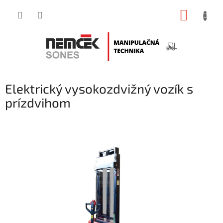
Prejsť
NÁKUP
na
obsah
KOŠÍK
Elektrický vysokozdvižný vozík s
prízdvihom