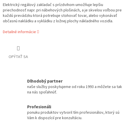
Elektrický regálový zakladač s prízdvihom umožňuje lepšiu
priechodnosť napr. pri nábehových plošinách, a je skvelou voľbou pre
každú prevádzku ktorá potrebuje stohovať tovar, alebo vykonávať
občasnú nakládku a vykládku z ložnej plochy nákladného vozidla.
Detailné informácie
OPÝTAŤ SA
Dlhodobý partner
naše služby poskytujeme od roku 1993 a môžete sa tak
na nás spoľahnúť.
Profesionáli
ponuku produktov vytvoril tím profesionálov, ktorý sú
Vám k dispozícií pre konzultáciu.