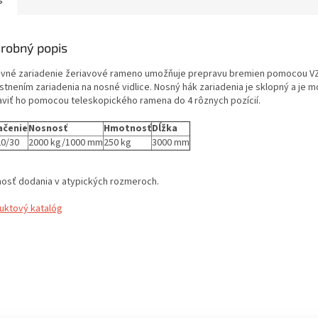
s
robný popis
avné zariadenie žeriavové rameno umožňuje prepravu bremien pomocou VZ
stnením zariadenia na nosné vidlice. Nosný hák zariadenia je sklopný a je 
aviť ho pomocou teleskopického ramena do 4 rôznych pozícií.
ačenie
Nosnosť
Hmotnosť
Dĺžka
0/30
2000 kg/1000 mm
250 kg
3000 mm
osť dodania v atypických rozmeroch.
uktový katalóg