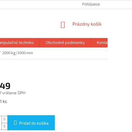
Prihlásenie
NÁKUPNÝ
Prázdny košík
KOŠÍK
anipulačnú techniku
Obchodné podmienky
Kontakty
T 2000 kg/3000 mm
549
7 vrátane DPH
ová
1 ks
Pridať do košíka