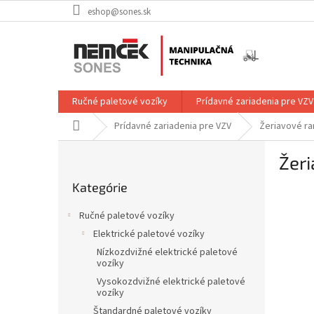
Prejsť
eshop@sones.sk
na
obsah
Ručné paletové vozíky
Prídavné zariadenia pre VZV
Domov
Prídavné zariadenia pre VZV
Žeriavové r
B
Žer
o
Preskočiť
č
Kategórie
kategórie
n
ý
Ručné paletové vozíky
p
Elektrické paletové vozíky
a
Nízkozdvižné elektrické paletové
n
vozíky
e
Vysokozdvižné elektrické paletové
l
vozíky
Štandardné paletové vozíky