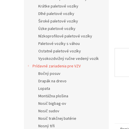
Krátke paletové vozíky
Dlhé paletové vozíky
Široké paletové vozíky
Úzke paletové vozíky
Nízkoprofilové paletové vozíky
Paletové vozíky s váhou
Ostatné paletové vozíky
Vysokozdvižný ručne vedený vozík
Prídavné zariadenia pre VZV
Bočný posuv
Drapák na drevo
Lopata
Montážna plošina
Nosič bigbag-ov
Nosič sudov
Nosič trakčnej batérie
Nosný tŕň