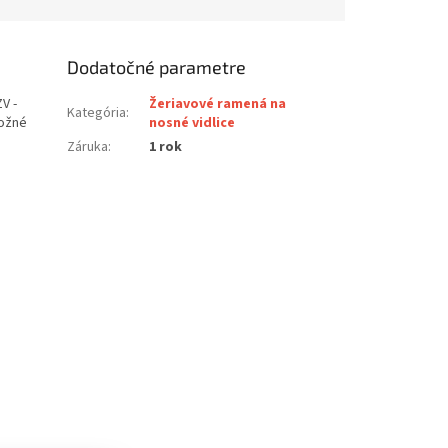
Dodatočné parametre
V -
Žeriavové ramená na
Kategória
:
možné
nosné vidlice
Záruka
:
1 rok