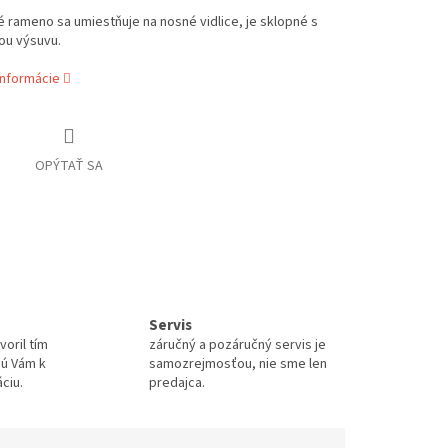
 rameno sa umiestňuje na nosné vidlice, je sklopné s
u výsuvu.
informácie
OPÝTAŤ SA
Servis
oril tím
záručný a pozáručný servis je
sú Vám k
samozrejmosťou, nie sme len
áciu.
predajca.