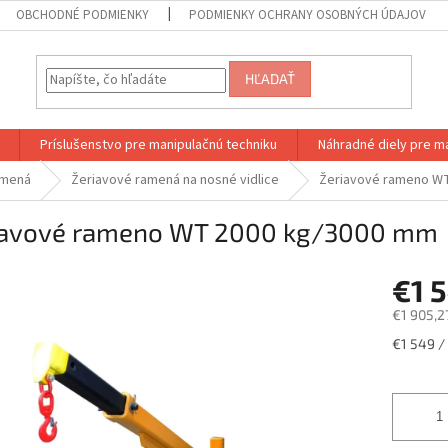
OBCHODNÉ PODMIENKY
PODMIENKY OCHRANY OSOBNÝCH ÚDAJOV
HĽADAŤ
Príslušenstvo pre manipulačnú techniku
Náhradné diely pre m
amená
Žeriavové ramená na nosné vidlice
Žeriavové rameno W
iavové rameno WT 2000 kg/3000 mm
€1 
€1 905,2
Jednotk
€1 549 / 
cena: