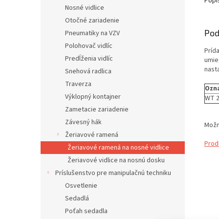
Popi
Nosné vidlice
Otočné zariadenie
Pod
Pneumatiky na VZV
Polohovač vidlíc
Príd
Predĺženia vidlíc
umie
nast
Snehová radlica
Traverza
Ozn
Výklopný kontajner
WT 2
Zametacie zariadenie
Závesný hák
Možn
Žeriavové ramená
Prod
Žeriavové ramená na nosné vidlice
Žeriavové vidlice na nosnú dosku
Príslušenstvo pre manipulačnú techniku
Osvetlenie
Sedadlá
Poťah sedadla