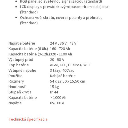
RGB panel so svetelnou signalizáciou (štandard)
LCD display s prevádzkovými parametrami nabíjania
(štandard)
Ochrana voči skratu, inverzii polarity a prehriatiu
(štandard)
Napätie batérie
24 V , 36 V , 48 V
Kapacita batérie (6-8h.)
160 - 720 Ah
Kapacita batérie (9-12h.)
320 - 1100 Ah
Výstupný prúd
20 - 90 A
Typ batérie
AGM, GEL, LiFePo4, WET
Vstupné napätie
3 fázy, 400Vac
Použitie
Nabíjač batérie
Rozmery
54 x 27,50 x 15,50 cm
Hmotnosť
15 kg
Stupeň krytia
IP 44
Kapacita batérie
> 1000 Ah
Napätie
65-100 A
Technická špecifikácia