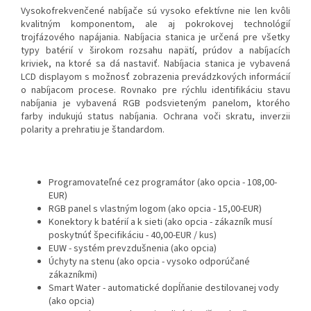
Vysokofrekvenčené nabíjače sú vysoko efektívne nie len kvôli
kvalitným komponentom, ale aj pokrokovej technológií
trojfázového napájania. Nabíjacia stanica je určená pre všetky
typy batérií v širokom rozsahu napätí, prúdov a nabíjacích
kriviek, na ktoré sa dá nastaviť. Nabíjacia stanica je vybavená
LCD displayom s možnosť zobrazenia prevádzkových informácií
o nabíjacom procese. Rovnako pre rýchlu identifikáciu stavu
nabíjania je vybavená RGB podsvieteným panelom, ktorého
farby indukujú status nabíjania. Ochrana voči skratu, inverzii
polarity a prehratiu je štandardom.
Programovateľné cez programátor (ako opcia - 108,00-
EUR)
RGB panel s vlastným logom (ako opcia - 15,00-EUR)
Konektory k batérií a k sieti (ako opcia - zákazník musí
poskytnúť špecifikáciu - 40,00-EUR / kus)
EUW - systém prevzdušnenia (ako opcia)
Úchyty na stenu (ako opcia - vysoko odporúčané
zákazníkmi)
Smart Water - automatické dopĺňanie destilovanej vody
(ako opcia)