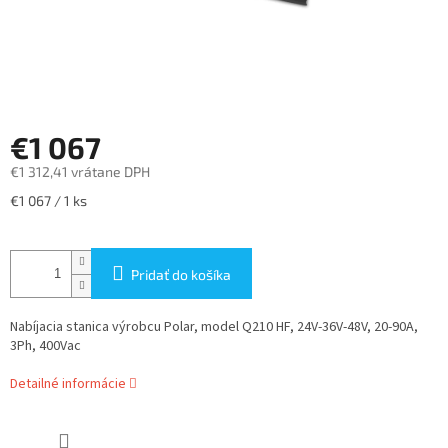
€1 067
€1 312,41 vrátane DPH
Jednotková
€1 067 / 1 ks
cena:
Pridať do košíka
Nabíjacia stanica výrobcu Polar, model Q210 HF, 24V-36V-48V, 20-90A,
3Ph, 400Vac
Detailné informácie