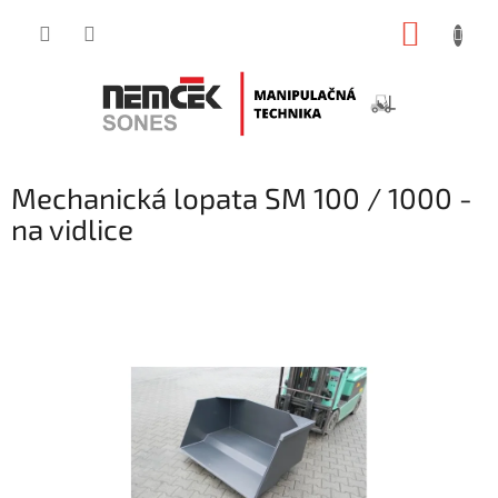
Prejsť
NÁKUP
na
obsah
KOŠÍK
Mechanická lopata SM 100 / 1000 -
na vidlice