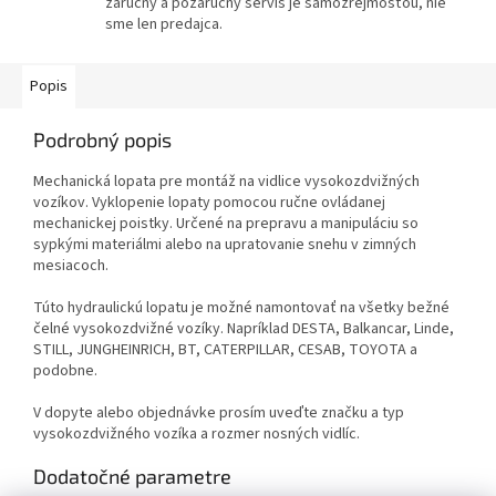
záručný a pozáručný servis je samozrejmosťou, nie
sme len predajca.
Popis
Podrobný popis
Mechanická lopata pre montáž na vidlice vysokozdvižných
vozíkov. Vyklopenie lopaty pomocou ručne ovládanej
mechanickej poistky. Určené na prepravu a manipuláciu so
sypkými materiálmi alebo na upratovanie snehu v zimných
mesiacoch.
Túto hydraulickú lopatu je možné namontovať na všetky bežné
čelné vysokozdvižné vozíky. Napríklad DESTA, Balkancar, Linde,
STILL, JUNGHEINRICH, BT, CATERPILLAR, CESAB, TOYOTA a
podobne.
V dopyte alebo objednávke prosím uveďte značku a typ
vysokozdvižného vozíka a rozmer nosných vidlíc.
Dodatočné parametre