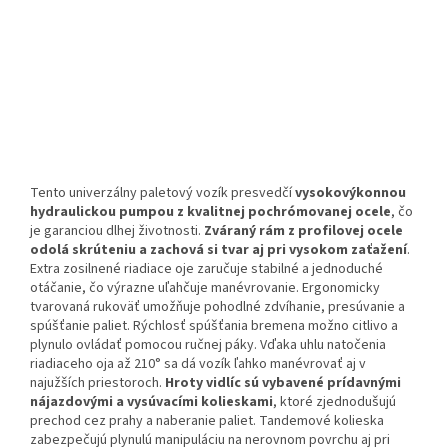
Tento univerzálny paletový vozík presvedčí
vysokovýkonnou
hydraulickou pumpou z kvalitnej pochrómovanej ocele
, čo
je garanciou dlhej životnosti.
Zváraný rám z profilovej ocele
odolá skrúteniu a zachová si tvar aj pri vysokom zaťažení
.
Extra zosilnené riadiace oje zaručuje stabilné a jednoduché
otáčanie, čo výrazne uľahčuje manévrovanie. Ergonomicky
tvarovaná rukoväť umožňuje pohodlné zdvíhanie, presúvanie a
spúšťanie paliet. Rýchlosť spúšťania bremena možno citlivo a
plynulo ovládať pomocou ručnej páky. Vďaka uhlu natočenia
riadiaceho oja až 210° sa dá vozík ľahko manévrovať aj v
najužších priestoroch.
Hroty vidlíc sú vybavené prídavnými
nájazdovými a vysúvacími kolieskami
, ktoré zjednodušujú
prechod cez prahy a naberanie paliet. Tandemové kolieska
zabezpečujú plynulú manipuláciu na nerovnom povrchu aj pri