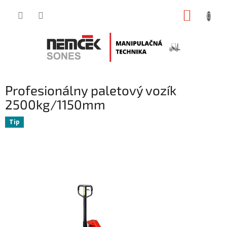
Prejsť
NÁKUP
na
obsah
KOŠÍK
Profesionálny paletový vozík
2500kg/1150mm
Tip