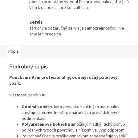
ponuku produktov vytvoril tím profesionálov, ktorý sú
Vám k dispozícií pre konzultáciu.
Servis
záručný a pozáručný servis je samozrejmosťou, nie
sme len predajca.
Popis
Podrobný popis
Ponúkame Vám profesionálny, odolný ručný paletový
vozík.
Vlastnosti produktu:
Odolná konštrukcia
z vysoko kvalitných materiálov
zaisťuje dlhú životnosť aj v náročných prevádzkových
podmienkach.
Polyuretánové kolieska
umožňujú hladký, tichý pohyb
po rôznych typoch povrchov s nízkym valivým odporom.
Povrchová úprava práškovým lakom zabezpečuje vysokú