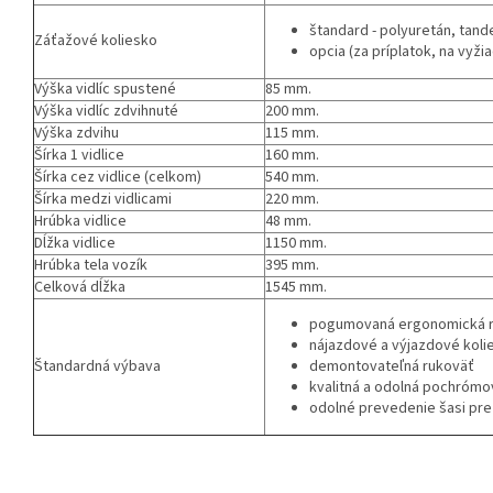
štandard - polyuretán, tan
Záťažové koliesko
opcia (za príplatok, na vyži
Výška vidlíc spustené
85 mm.
Výška vidlíc zdvihnuté
200 mm.
Výška zdvihu
115 mm.
Šírka 1 vidlice
160 mm.
Šírka cez vidlice (celkom)
540 mm.
Šírka medzi vidlicami
220 mm.
Hrúbka vidlice
48 mm.
Dĺžka vidlice
1150 mm.
Hrúbka tela vozík
395 mm.
Celková dĺžka
1545 mm.
pogumovaná ergonomická 
nájazdové a výjazdové koli
Štandardná výbava
demontovateľná rukoväť
kvalitná a odolná pochrómo
odolné prevedenie šasi pre