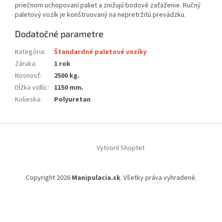
priečnom uchopovaní paliet a znižujú bodové zaťaženie. Ručný
paletový vozík je konštruovaný na nepretržitú prevádzku.
Dodatočné parametre
Kategória
:
Štandardné paletové vozíky
Záruka
:
1 rok
Nosnosť
:
2500 kg.
Dĺžka vidlíc
:
1150 mm.
Kolieska
:
Polyuretan
Z
á
Vytvoril Shoptet
p
ä
t
Copyright 2026
Manipulacia.sk
. Všetky práva vyhradené.
i
e