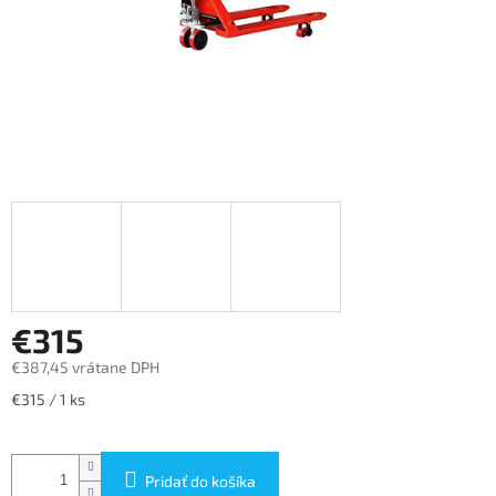
€315
€387,45 vrátane DPH
Jednotková
€315 / 1 ks
cena:
Pridať do košíka