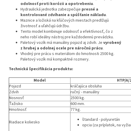
odolnosť proti korózii a opotrebeniu
.
Hydraulická jednotka zabezpečuje
presné a
kontrolované zdvíhanie a spúšťanie nákladu
.
Maznice a ložiská na kľúčových miestach predlžujú
životnosť a uľahčujú údržbu.
Tento model kombinuje odolnosť a efektívnosť, čo z
neho robí ideálny nástroj pre každodennú prevádzku.
Paletový vozík má manuálny pojazd aj zdvih. Je
vyrobený
z hrubej a odolnej ocele pre náročnú prácu
.
Vhodný pre prácu s materiálom do hmotnosti 2500 kg.
Paletový vozík má kompaktné rozmery.
Technická špecifikácia produktu:
Model
HTP/A/
Pojazd
kráčajúca obsluha
Zdvih
ručný - manuálny
Nosnosť
2500 kg.
Ťažisko
600 mm.
Hmotnosť
77 kg.
štandard - polyuretán
Riadiace koliesko
opcia (za príplatok, na vyži